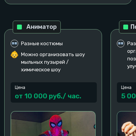
Оставить заявку
Оставляй заявку и мы поможем во всем
разобраться, подобрать доп опции и все
необходимое, чтобы отлично провести время!
Больше фотографий с
Большой Серпуховской
31к1