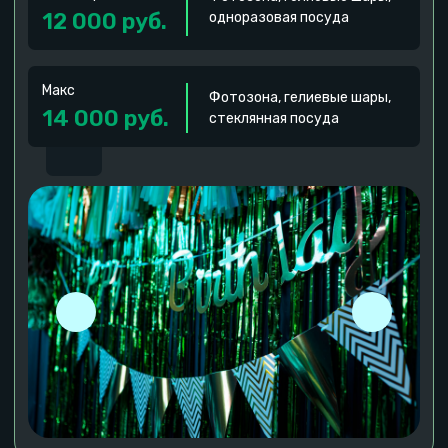
Флолариум
Декорирова
Ваш ребенок сможет создать настоящую
Дети создают собс
фито-композицию для вашего дома
выбрав себе од
Цена
Макс. группа
Цена
25 000 руб.
10 человек
12 000 руб.