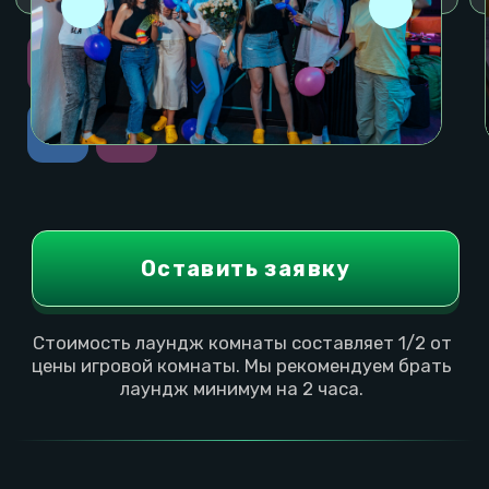
Комсомольская
Серпухов
Тематика: Старт
Тематика: Pac
г. Москва, улица Новая
г. Москва, Бол
Басманная, 28с2
Серпуховская, 
8 495 308-44-63
8 495 308-44-
м. Бауманская,
м. Серпуховска
м. Комсомольская
м. Добрынинск
Городская парковка
Бесплатная па
Подробно о локации
Подробно о лок
Тарифы локации
Тарифы локац
Забронировать