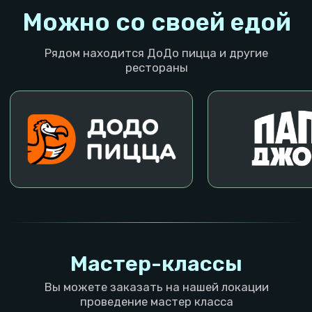
Не можете определиться, не беда, оставляйте
быструю заявку и мы поможем выбрать лучшую
локацию!
Мероприятия
Кому подойдет
Детский день рождения
Семейный досуг
Корпоратив
Студентам
Взрослый день рождения
Любителям танцев
Выпускной
Спортсменам
Свидание
Влюбленным
Тимбилдинг
Профориентация IT
Выездные мероприятия
Локации в Мск
О компании