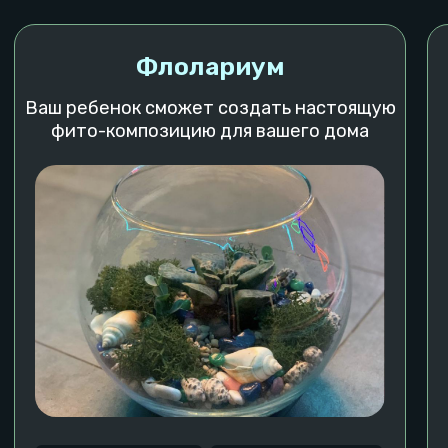
м. Комсомольская
Франшиза
м. Серпуховская
Патенты и документы
м. Киевская
Правила посещения
Реквизиты локаций
Реквизиты УК
Наши игры
Полезные статьи
Вакансии
Выбрать город
ООО "Пиксель Квест"
ОГРН: 1235000071371
ИНН: 5050159532
КПП: 505001001
© 2023−2026. Pixel Quest. Все права защищены.
Копирование материалов сайта запрещено