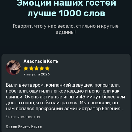
Анастасiя Котъ
7 августа 2026
Были вчетвером, компанией девушек, попрыгали,
побегали, ощутили легкое кардио и вспотели как
свиньи. Очень активные игры и 45 минут более чем
достаточно, чтобч наиграться. Мы опоздали, но
нам попался прекрасный алминистратор Евгения,
благодаря которой мы дождались всех вчастников
Читать полностью
и провели отлично время. За это огромное спасибо.
Все было круто, обязательно поилем еще
Отзыв Яндекс Карты