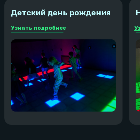
Развлечения
Развлечения
Приставка
Стена- стрелялк
Вместимость
Вместимость
до 20 человек, сидячих мест 15
до 20 человек, 
Оставить заявку