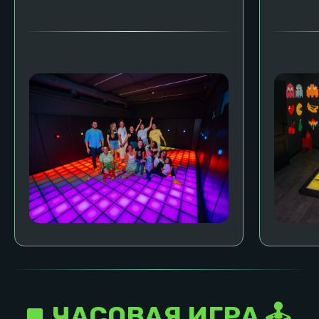
Возраст игроков: от 3 лет
Возраст игроков:
Пн-Чт
Пт-Вс
Пн-Чт
6 000 руб.
8 000 руб.
7 000 руб.
Забронировать
Цена зависит от дня недели и времени суток.
Нажми на кнопку "забронировать" и рассчитай
точную цену в необходимую тебе дату и время
Свидание для влюбленных
Фитнес для
спортсменов
Узнать подробнее
Узнать подробнее