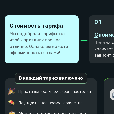
Аниматор
Помощник
Разные костюмы
Разрежет торт,
организует гостей,
Можно организовать шоу
поздравит именинника,
мыльных пузырей /
улучшит праздник!
химическое шоу
Цена
Цена
от 10 000 руб./ час.
5 000 руб. / час.