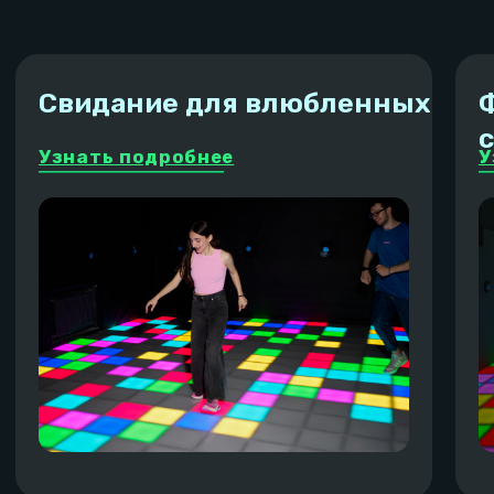
Стоимость тарифа
Мы подобрали тарифы так,
С
тоимость игровой
чтобы праздник прошел
Цена часа умноженная на
отлично. Однако вы можете
количество часов. Цена
сформировать его сами!
зависит от локации и дня.
В каждый тариф включено
Дополните
Приставка, большой экран, настолки
Фотограф / виде
Лаундж на все время торжества
Ведущий ме
Можно со своей едой и напитками
или анимат
Электронные пригласительные
Украшение и бре
(по желанию)
комнаты
Праздничная заставка на пиксельном
полу
Кейтерин
праздни
Помощь в организации