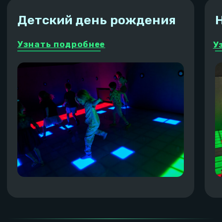
Микроволновка
Куллер гор./хол. водой
Развлечения
Приставка
Видео из игровой
Вместимость
до 20 человек, сидячих мест 15