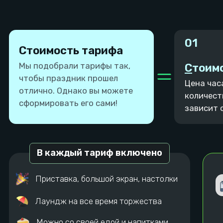
Аниматор
Помощник
Разные костюмы
Разрежет торт,
организует гостей,
Можно организовать шоу
поздравит именинника,
мыльных пузырей /
улучшит праздник!
химическое шоу
Цена
Цена
от 10 000 руб./ час.
5 000 руб. / час.