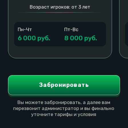
Общее время: 2 часа
Общее время: 2 
Игровая:
1.45 мин
Лаундж:
2 часа
Игровая:
1.45 мин
Лаунд
В тариф включено:
В тариф включено:
Приставка на большом экране
Приставка на большом э
Настольные игры
Настольные игры
Пригласительные для гостей
Пригласительные для го
Оформление стола и фотозоны
Оформление стола и фо
Аниматор на 2 часа
Аниматор на 2 часа
Сюрприз и пицца в подарок
Сюрприз и пицца в пода
Пн-Чт
Пт-Вс
Пн-Чт
Пт-Вс
от 17 000 ₽
от 21 000 ₽
от 29 000 ₽
от 3
Оставить заявку
Оставить заяв
01