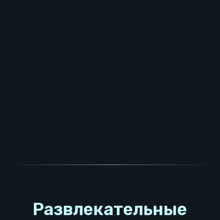
ИГРОВАЯ
ПРИСТАВКА
Большая игровая комната
Сразитесь с друзьями в 
Приставка с ретро играми
на
Размер
7.2 х 4.5 метра.
большом экране
Прямоугольный
формат
Одновременно
играют
Идеально для игры
до 6 взрослых
до 2х человек
или до 10 детей
одновременно
Отличный способ
немного
Поддерживает
все форматы игр,
в
отдохнуть
после активной и
которые мы научим играть
На стенах расположены кнопки,
для более
интересной игры