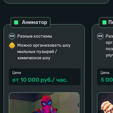
Больше фотографий с
Комсомольской
Эмоции наших гостей
лучше 1000 слов
Говорят, что у нас весело, стильно и крутые
админы!