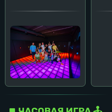
Возраст игроков: от 3 лет
Возраст игроков:
Пн-Чт
Пт-Вс
Пн-Чт
6 000 руб.
8 000 руб.
7 000 руб.
Забронировать
Вы можете забронировать, а далее вам
перезвонит администратор и вы финально
уточните тарифы и условия
Свидание для влюбленных
Фитнес для
спортсменов
Узнать подробнее
Узнать подробнее