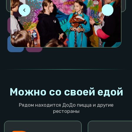
м. Комсомольская
м. Добрынинск
Городская парковка
Бесплатная па
Подробно о локации
Подробно о лок
Тарифы локации
Тарифы локац
Забронировать
Не можете определиться, не беда, оставляйте
быструю заявку и мы поможем выбрать лучшую
локацию!