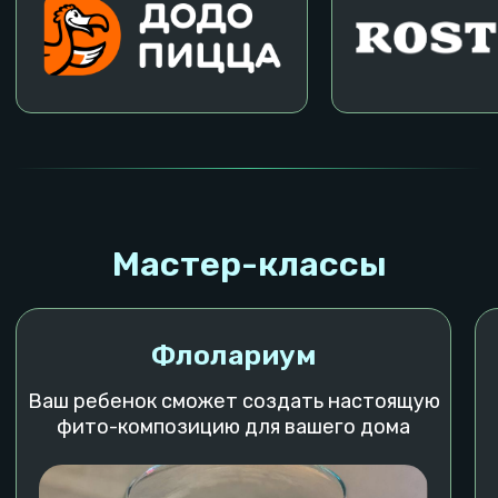
Мероприятия
Кому подойдет
Детский день рождения
Семейный досуг
Корпоратив
Студентам
Взрослый день рождения
Любителям танцев
Выпускной
Спортсменам
Свидание
Влюбленным
Тимбилдинг
Профориентация IT
Выездные мероприятия
Локации в Мск
О компании
м. Комсомольская
Франшиза
м. Серпуховская
Патенты и документы
м. Киевская
Правила посещения
Реквизиты локаций
Реквизиты УК
Наши игры
Полезные статьи
Вакансии
Выбрать город