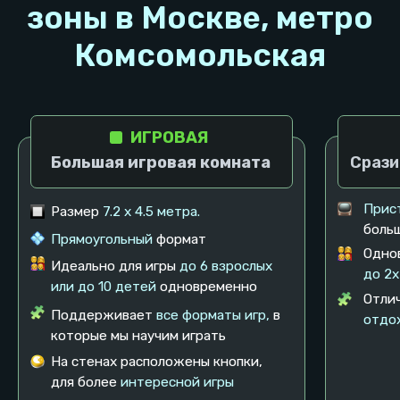
ЧАСОВАЯ ИГРА 🕹️
В часовой игре сеанс длится 50 минут, а также у
нас есть небольшая скидка для маленьких
компаний из 2-х человек. Для этого при
бронировании укажите, что вас будет 2-е.
До 2-х
игроков
От 3 до 10
и
Специальный тариф для маленьких
Аренда площадки для 
компаний (1-2 игрока). Цена снижена
Компания до 6 челов
от обычной.
каждого следующего
Длительность сеанса: 50 минут
Длительность сеанс
Кол-во игроков: от 1 до 2 человек
Кол-во игроков: 10 ма